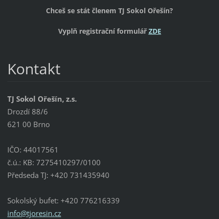
Chceš se stát členem TJ Sokol Ořešín?
Vyplň registrační formulář
ZDE
Kontakt
TJ Sokol Ořešín, z.s.
Drozdí 88/6
621 00 Brno
IČO: 44017561
č.ú.: KB: 7275410297/0100
Předseda TJ: +420 731435940
Sokolský bufet: +420 776216339
info@tjo
resin.cz