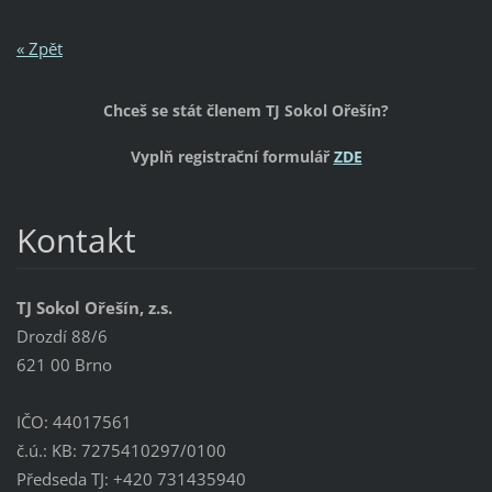
« Zpět
Chceš se stát členem TJ Sokol Ořešín?
Vyplň registrační formulář
ZDE
Kontakt
TJ Sokol Ořešín, z.s.
Drozdí 88/6
621 00 Brno
IČO: 44017561
č.ú.: KB: 7275410297/0100
Předseda TJ: +420 731435940