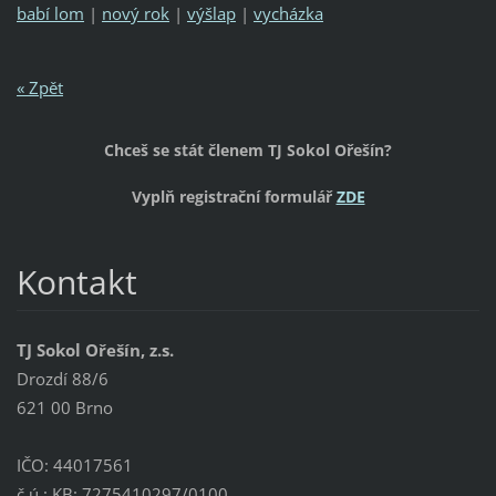
babí lom
|
nový rok
|
výšlap
|
vycházka
« Zpět
Chceš se stát členem TJ Sokol Ořešín?
Vyplň registrační formulář
ZDE
Kontakt
TJ Sokol Ořešín, z.s.
Drozdí 88/6
621 00 Brno
IČO: 44017561
č.ú.: KB: 7275410297/0100