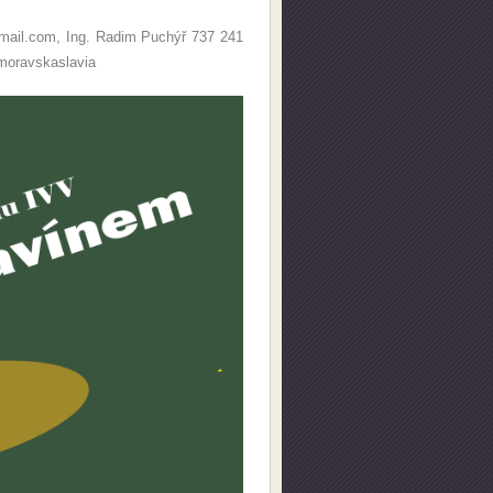
mail.com, Ing. Radim Puchýř 737 241
moravskaslavia