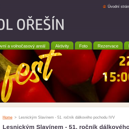
Úvodní strá
vní a volnočasový areál
Aktivity
Foto
Rezervace
Home
>
Lesnickým Slavínem - 51. ročník dálkového pochodu IVV
Lesnickým Slavínem - 51. ročník dálkovéh