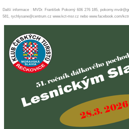
Další informace : MVDr. František Pokorný 606 276 185, pokorny.mvdr@g
581, rychlysane@centrum.cz www.kct-msr.cz nebo www.facebook.com/kct