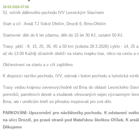
28.03.2026 07:00
51. ročník dálkového pochodu IVV Lesnickým Slavínem
Start a cíl : Areál TJ Sokol Ořešín, Drozdí 6, Brno-Ořešín
Startovné: děti do 6 let zdarma, děti do 15 let 30 Kč, ostatní 50 Kč.
Trasy: pěší - 8, 15, 25, 35, 45 a 50 km (sobota 28.3.2026) cyklo - 14, 25 a
až do 13:00 Každý účastník obdrží na startu mapku tras, něco na cestu a v 
Občerstvení na startu a v cíli zajištěno.
K dispozici razítko pochodu, IVV, odznak i buton pochodu a turistická vizit
Trasy vedou krajinou severovýchodně od Brna do oblasti Lesnického Slaví
pomníků, pamětních desek a studánek věnovaných nejen významným lesníkům
Brna, ale i umělcům kteří se přírodou inspirovali pro své dílo.
PARKOVÁNÍ: Upozornění pro návštěvníky pochodu. K odstavení svého 
na ulici Drozdí, po pravé straně pod Mateřskou školkou Oříšek. K areá
Děkujeme