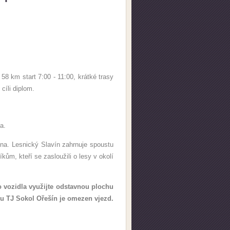
 58 km start 7:00 - 11:00, krátké trasy
cíli diplom.
ka.
na. Lesnický Slavín zahrnuje spoustu
, kteří se zasloužili o lesy v okolí
vozidla využijte odstavnou plochu
lu TJ Sokol Ořešín je omezen vjezd.