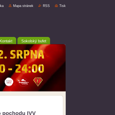
nka
Mapa stránek
RSS
Tisk
Kontakt
Sokolský bufet
o pochodu IVV