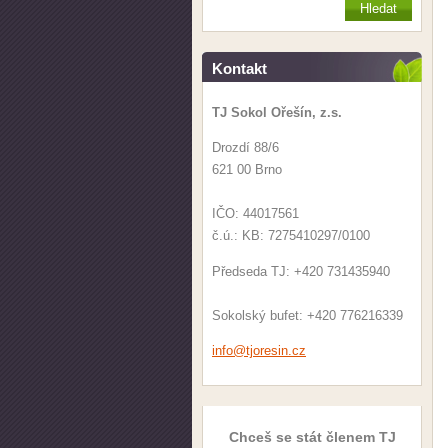
Kontakt
TJ Sokol Ořešín, z.s.
Drozdí 88/6
621 00 Brno
IČO: 44017561
č.ú.: KB: 7275410297/0100
Předseda TJ: +420 731435940
Sokolský bufet: +420 776216339
info@tjo
resin.cz
Chceš se stát členem TJ