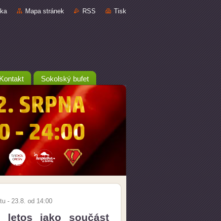
nka
Mapa stránek
RSS
Tisk
Kontakt
Sokolský bufet
tu - 23.8. od 14:00
- letos jako součást