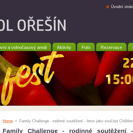
Úvodní strá
vní a volnočasový areál
Aktivity
Foto
Rezervace
Home
>
Family Challenge - rodinné soutěžení - letos jako součást Chillifes
Family Challenge - rodinné soutěžení 