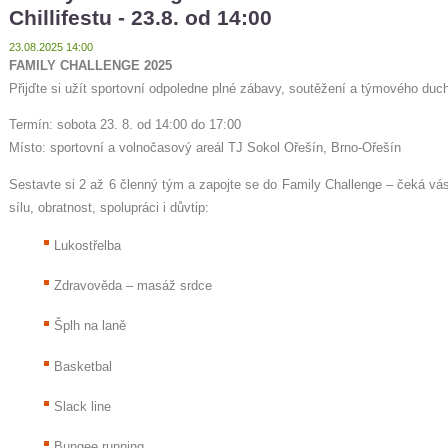
Chillifestu - 23.8. od 14:00
23.08.2025 14:00
FAMILY CHALLENGE 2025
Přijďte si užít sportovní odpoledne plné zábavy, soutěžení a týmového duc
Termín: sobota 23. 8. od 14:00 do 17:00
Místo: sportovní a volnočasový areál TJ Sokol Ořešín, Brno-Ořešín
Sestavte si 2 až 6 členný tým a zapojte se do Family Challenge – čeká vás
sílu, obratnost, spolupráci i důvtip:
Lukostřelba
Zdravověda – masáž srdce
Šplh na laně
Basketbal
Slack line
Bungee running