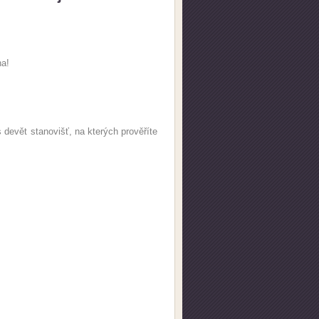
ha!
 devět stanovišť, na kterých prověříte