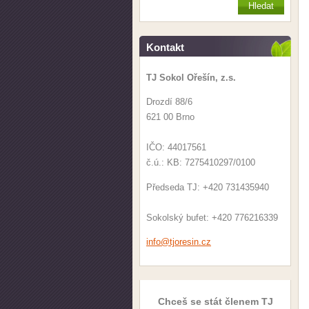
Kontakt
TJ Sokol Ořešín, z.s.
Drozdí 88/6
621 00 Brno
IČO: 44017561
č.ú.: KB: 7275410297/0100
Předseda TJ: +420 731435940
Sokolský bufet: +420 776216339
info@tjo
resin.cz
Chceš se stát členem TJ