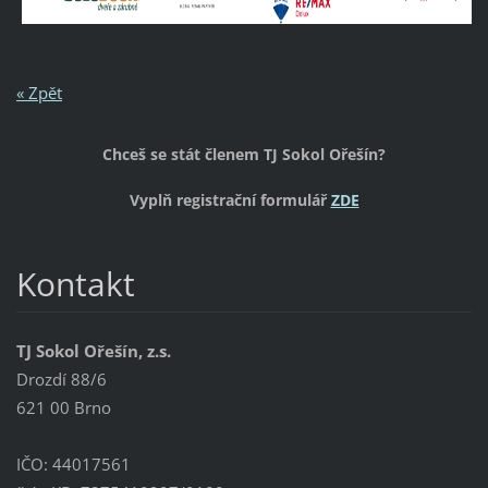
« Zpět
Chceš se stát členem TJ Sokol Ořešín?
Vyplň registrační formulář
ZDE
Kontakt
TJ Sokol Ořešín, z.s.
Drozdí 88/6
621 00 Brno
IČO: 44017561