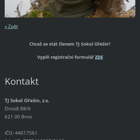
« Zpět
Chceš se stát členem TJ Sokol Ořešín?
Vyplň registrační formulář
ZDE
Kontakt
TJ Sokol Ořešín, z.s.
Drozdí 88/6
621 00 Brno
IČO: 44017561